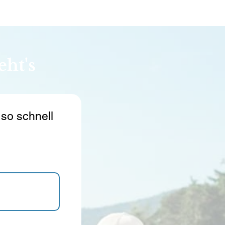
eht's
 so schnell