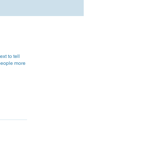
t to tell
 people more